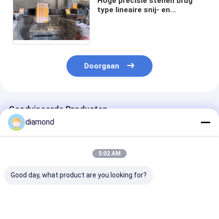
Hoge precisie stenen brug
type lineaire snij- en
freesmachine CNC gestuurd
voor marmer/graniet
profilering
Doorgaan
Geadviseerde Producten
diamond
5:02 AM
Good day, what product are you looking for?
3-assige lineaire
3 Assen 220V 15kw
3 Assen CNC D
CNC-snijmachine
CNC Bridge Type
Beam Bridge T