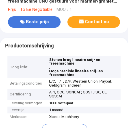
freesmachine CNC gestuurd voor marmer/graniet
profilering
Prijs：To Be Negotiable
MOQ：1
Beste prijs
Contact nu
Productomschrijving
Stenen brug lineaire snij- en
freesmachine
Hoog licht
,
Hoge precisie lineaire snij- en
freesmachine
L/C, T/T, D/P, Western Union, Paypal,
Betalingscondities
Geldgram, anderen
API, CCC, SONCAP, GOST, ISO, CE,
Certificering
SGS;IAF
Levering vermogen
1000 sets/jaar
Levertijd
1 maand
Merknaam
Xianda Machinery