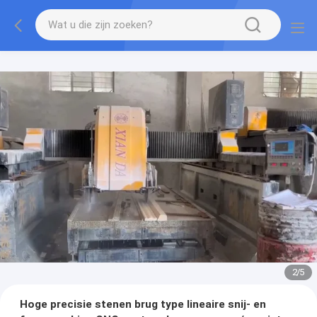
2
/
5
Hoge precisie stenen brug type lineaire snij- en