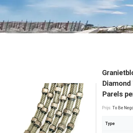
Granietbl
Diamond 
Parels pe
Prijs:
To Be Nego
Type