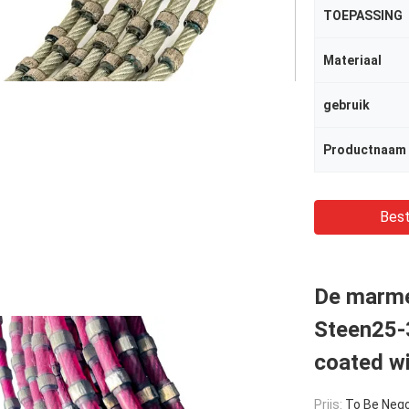
TOEPASSING
Materiaal
gebruik
Productnaam
Best
De marme
Steen25-
coated wi
Prijs:
To Be Nego