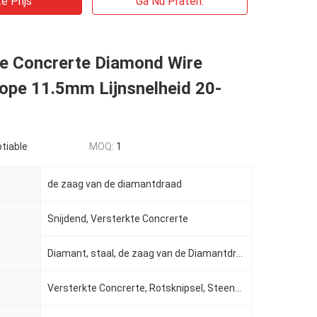
e Prijs
Ga Nu Praten.
te Concrerte Diamond Wire
Rope 11.5mm Lijnsnelheid 20-
tiable
MOQ:
1
de zaag van de diamantdraad
Snijdend, Versterkte Concrerte
Diamant, staal, de zaag van de Diamantdraad, rubber
Versterkte Concrerte, Rotsknipsel, Steengravure, de zaag van de diamantdraad