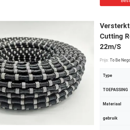
Best
Versterk
Cutting 
22m/S
Prijs:
To Be Nego
Type
TOEPASSING
Materiaal
gebruik