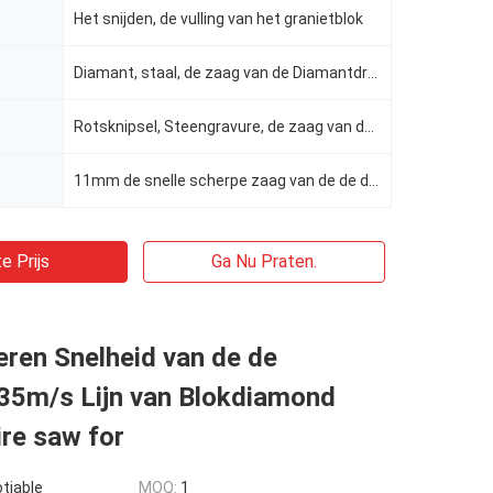
Het snijden, de vulling van het granietblok
Diamant, staal, de zaag van de Diamantdraad, plastiek
Rotsknipsel, Steengravure, de zaag van de diamantdraad, blokvulling
11mm de snelle scherpe zaag van de de diamantdraad van de kabelsteengroeve, Kleine de draadzaag van
e Prijs
Ga Nu Praten.
ren Snelheid van de de
35m/s Lijn van Blokdiamond
re saw for
tiable
MOQ:
1