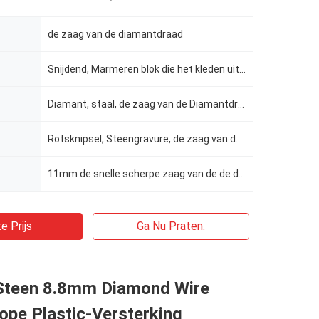
de zaag van de diamantdraad
Snijdend, Marmeren blok die het kleden uithakken zich
Diamant, staal, de zaag van de Diamantdraad, plastiek
Rotsknipsel, Steengravure, de zaag van de diamantdraad, blokvulling, marmeren vulling, blok het uith
11mm de snelle scherpe zaag van de de diamantdraad van de kabelsteengroeve, Kleine de draadzaag van
e Prijs
Ga Nu Praten.
Steen 8.8mm Diamond Wire
ope Plastic-Versterking