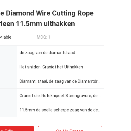
ie Diamond Wire Cutting Rope
Steen 11.5mm uithakken
tiable
MOQ:
1
de zaag van de diamantdraad
Het snijden, Graniet het Uithakken
Diamant, staal, de zaag van de Diamantdraad, rubber
Graniet die, Rotsknipsel, Steengravure, de zaag van de diamantdraad uithakken
11.5mm de snelle scherpe zaag van de de diamantdraad van de kabelsteengroeve, Kleine de draadzaag va