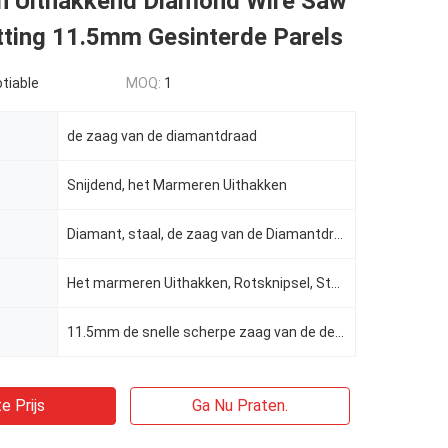
 Uithakkend Diamond Wire Saw
tting 11.5mm Gesinterde Parels
tiable
MOQ:
1
de zaag van de diamantdraad
Snijdend, het Marmeren Uithakken
Diamant, staal, de zaag van de Diamantdraad, rubber/de Lente
Het marmeren Uithakken, Rotsknipsel, Steengravure, de zaag van de diamantdraad
11.5mm de snelle scherpe zaag van de de diamantdraad van de kabelsteengroeve, Kleine de draadzaag va
e Prijs
Ga Nu Praten.