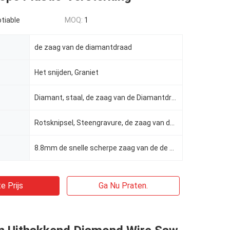
tiable
MOQ:
1
de zaag van de diamantdraad
Het snijden, Graniet
Diamant, staal, de zaag van de Diamantdraad, rubber/plastiek
Rotsknipsel, Steengravure, de zaag van de diamantdraad
8.8mm de snelle scherpe zaag van de de diamantdraad van de kabelsteengroeve, Kleine de draadzaag van
e Prijs
Ga Nu Praten.