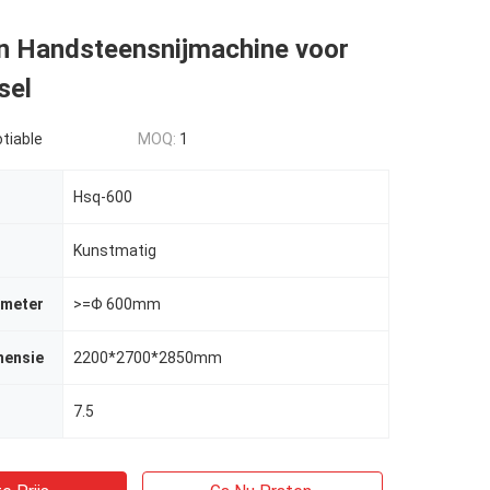
 Handsteensnijmachine voor
sel
tiable
MOQ:
1
Hsq-600
Kunstmatig
ameter
>=Φ 600mm
mensie
2200*2700*2850mm
7.5