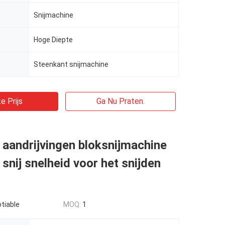
Snijmachine
Hoge Diepte
Steenkant snijmachine
e Prijs
Ga Nu Praten.
aandrijvingen bloksnijmachine
snij snelheid voor het snijden
n
tiable
MOQ:
1