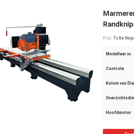
Marmeren
Randknip
Prijs:
To Be Nego
Modelleer nr.
Controle
Kolom van Di
Overzichtsdi
Hoofdmotor