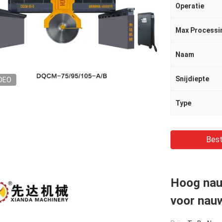
Operatie
Max Processi
Naam
Snijdiepte
DEO
Type
Best
Hoog nau
voor nau