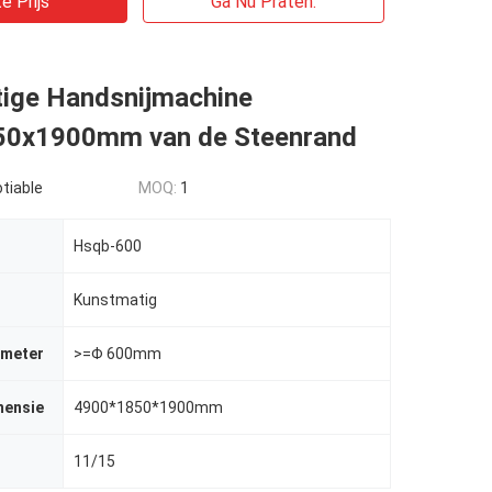
e Prijs
Ga Nu Praten.
ige Handsnijmachine
0x1900mm van de Steenrand
tiable
MOQ:
1
Hsqb-600
Kunstmatig
ameter
>=Φ 600mm
mensie
4900*1850*1900mm
11/15