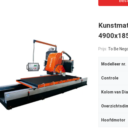
Best
Kunstmat
4900x185
Prijs:
To Be Nego
Modelleer nr.
Controle
Kolom van Di
Overzichtsdi
Hoofdmotor