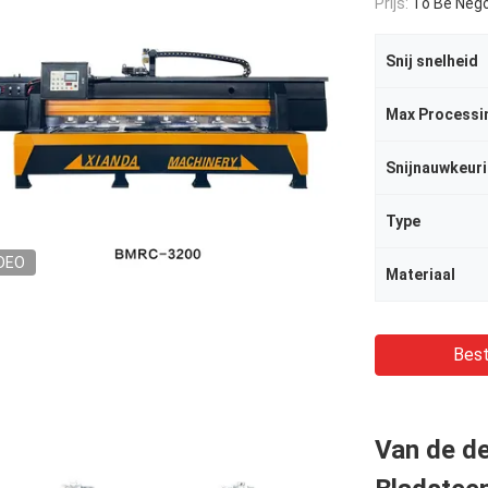
Prijs:
To Be Nego
Snij snelheid
Max Processi
Snijnauwkeur
Type
DEO
Materiaal
Best
Van de de