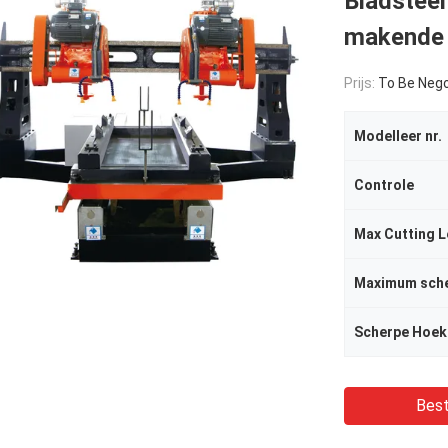
Bladsteen
makende
Prijs:
To Be Nego
Modelleer nr.
Controle
Max Cutting 
Maximum sche
Scherpe Hoek
Best