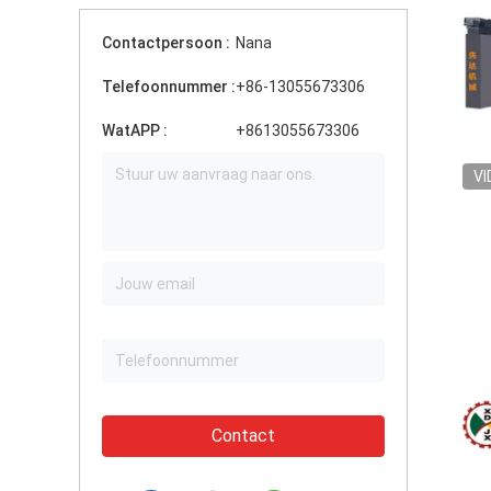
Contactpersoon :
Nana
Telefoonnummer :
+86-13055673306
WatAPP :
+8613055673306
VI
Contact