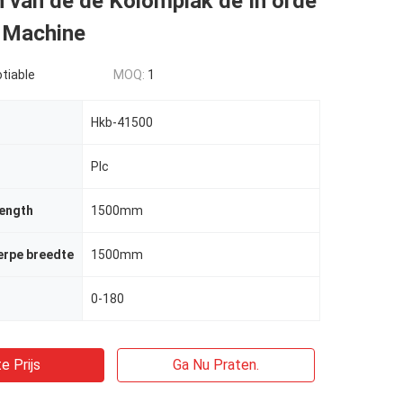
 van de de Kolomplak de In orde
 Machine
tiable
MOQ:
1
Hkb-41500
Plc
Length
1500mm
rpe breedte
1500mm
0-180
e Prijs
Ga Nu Praten.