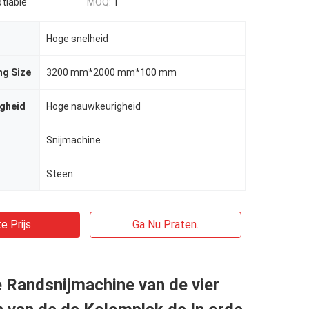
tiable
MOQ:
1
Hoge snelheid
ng Size
3200 mm*2000 mm*100 mm
igheid
Hoge nauwkeurigheid
Snijmachine
Steen
e Prijs
Ga Nu Praten.
 Randsnijmachine van de vier