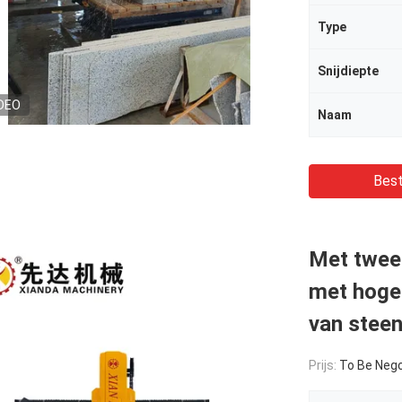
Type
Snijdiepte
DEO
Naam
Best
Met twee 
met hoge 
van stee
Prijs:
To Be Nego