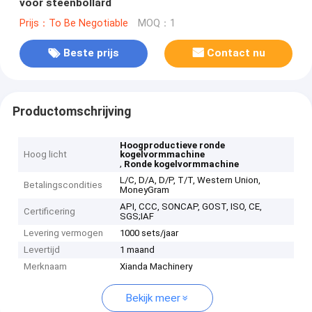
voor steenbollard
Prijs：To Be Negotiable
MOQ：1
Beste prijs
Contact nu
Productomschrijving
Hoogproductieve ronde
Hoog licht
kogelvormmachine
,
Ronde kogelvormmachine
L/C, D/A, D/P, T/T, Western Union,
Betalingscondities
MoneyGram
API, CCC, SONCAP, GOST, ISO, CE,
Certificering
SGS;IAF
Levering vermogen
1000 sets/jaar
Levertijd
1 maand
Merknaam
Xianda Machinery
Bekijk meer