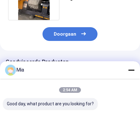
voor steenbollard
Doorgaan
Geadviseerde Producten
Mia
2:54 AM
Good day, what product are you looking for?
3-assige lineaire
3 Assen 220V 15kw
3 Assen CNC D
CNC-snijmachine
CNC Bridge Type
Beam Bridge T
met 220V-vermogen
lineaire snij- en
Lineaire Snijm
15kw hoofdmotor en
freesmachine voor
En Fressmachi