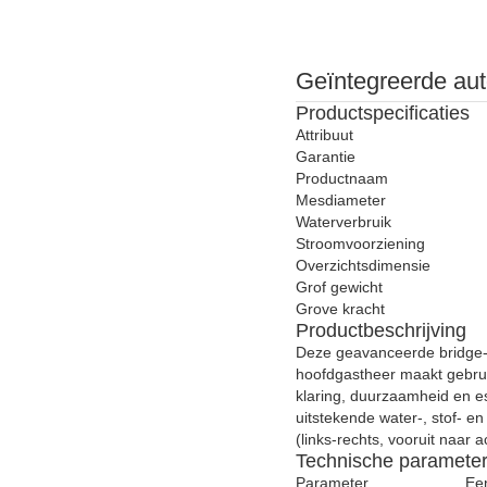
Geïntegreerde aut
Productspecificaties
Attribuut
Garantie
Productnaam
Mesdiameter
Waterverbruik
Stroomvoorziening
Overzichtsdimensie
Grof gewicht
Grove kracht
Productbeschrijving
Deze geavanceerde bridge-s
hoofdgastheer maakt gebru
klaring, duurzaamheid en es
uitstekende water-, stof- e
(links-rechts, vooruit naar
Technische paramete
Parameter
Ee