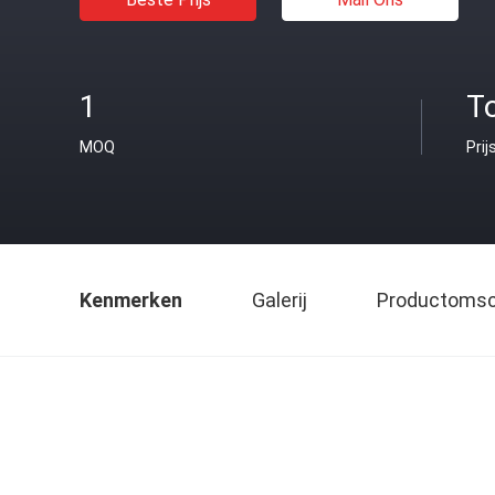
1
T
MOQ
Prij
Kenmerken
Galerij
Productomsch