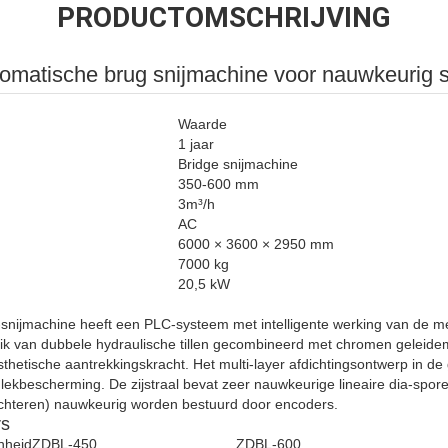
PRODUCTOMSCHRIJVING
omatische brug snijmachine voor nauwkeurig s
Waarde
1 jaar
Bridge snijmachine
350-600 mm
3m³/h
AC
6000 × 3600 × 2950 mm
7000 kg
20,5 kW
nijmachine heeft een PLC-systeem met intelligente werking van de m
ik van dubbele hydraulische tillen gecombineerd met chromen geleid
thetische aantrekkingskracht. Het multi-layer afdichtingsontwerp in d
n lekbescherming. De zijstraal bevat zeer nauwkeurige lineaire dia-spor
 achteren) nauwkeurig worden bestuurd door encoders.
rs
nheid
ZDBL-450
ZDBL-600