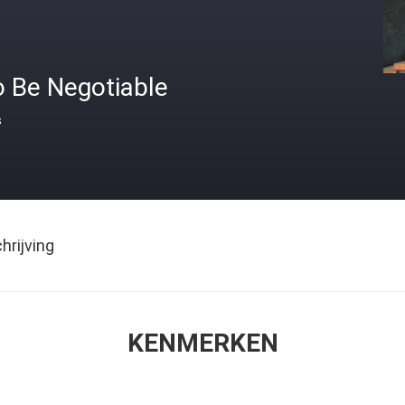
o Be Negotiable
s
rijving
KENMERKEN