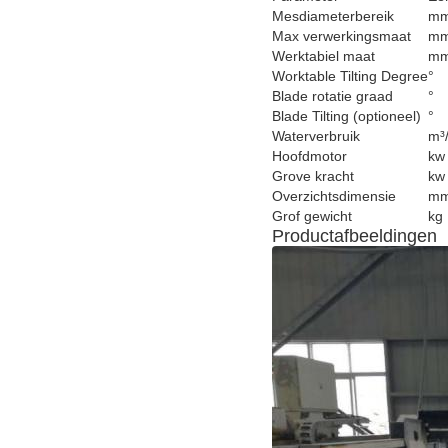
Mesdiameterbereik
m
Max verwerkingsmaat
m
Werktabiel maat
m
Worktable Tilting Degree
°
Blade rotatie graad
°
Blade Tilting (optioneel)
°
Waterverbruik
m³
Hoofdmotor
kw
Grove kracht
kw
Overzichtsdimensie
m
Grof gewicht
kg
Productafbeeldingen