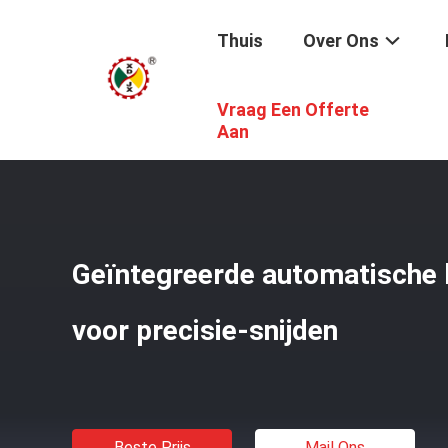
Thuis
Over Ons
Vraag Een Offerte
Thuis
/
Producten
/
De Brug Zag Snijmachine
/
Geïntegr
Aan
Geïntegreerde automatische 
voor precisie-snijden
Beste Prijs
Mail Ons