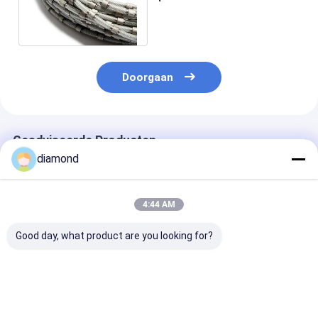
Hulpmiddelendiamond wire
saw rope cutting
Doorgaan
Geadviseerde Producten
diamond
4:44 AM
Good day, what product are you looking for?
Marmeren het
Scherpe Zaag
Graniet die D
Uithakken Scherpe
11.5mm van de Steen
Wire Saw Rope
Steen 11.5mm van
Gewapend beton
11.5mm Lijnsn
Hulpmiddelendiamond
Draad
22-25m/S uith