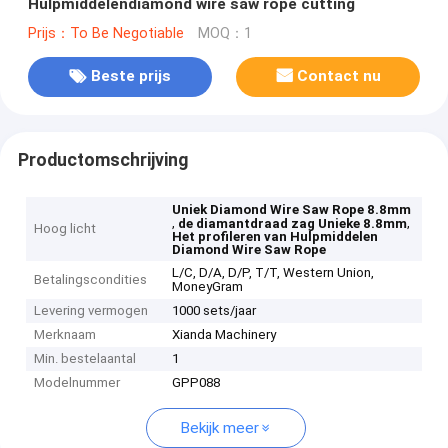
Hulpmiddelendiamond wire saw rope cutting
Prijs：To Be Negotiable
MOQ：1
Beste prijs
Contact nu
Productomschrijving
Uniek Diamond Wire Saw Rope 8.8mm
,
,
de diamantdraad zag Unieke 8.8mm
Hoog licht
Het profileren van Hulpmiddelen
Diamond Wire Saw Rope
L/C, D/A, D/P, T/T, Western Union,
Betalingscondities
MoneyGram
Levering vermogen
1000 sets/jaar
Merknaam
Xianda Machinery
Min. bestelaantal
1
Modelnummer
GPP088
Bekijk meer