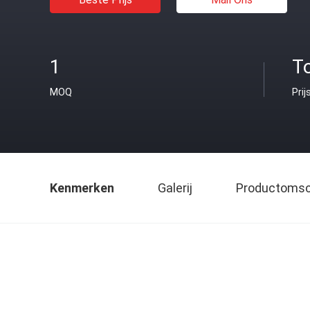
1
T
MOQ
Prij
Kenmerken
Galerij
Productomsch