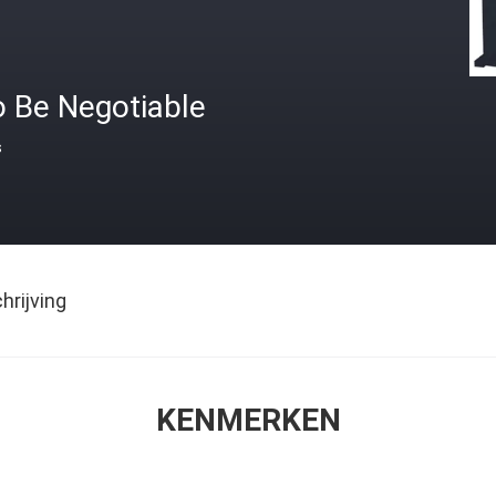
o Be Negotiable
s
rijving
KENMERKEN