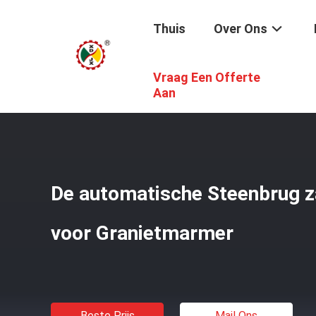
Thuis
Over Ons
Vraag Een Offerte
Thuis
/
Producten
/
De Brug Zag Snijmachine
/
De Autom
Aan
De automatische Steenbrug z
voor Granietmarmer
Beste Prijs
Mail Ons