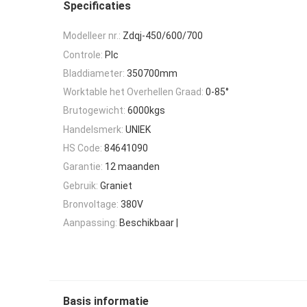
Specificaties
Modelleer nr.:
Zdqj-450/600/700
Controle:
Plc
Bladdiameter:
350700mm
Worktable het Overhellen Graad:
0-85°
Brutogewicht:
6000kgs
Handelsmerk:
UNIEK
HS Code:
84641090
Garantie:
12 maanden
Gebruik:
Graniet
Bronvoltage:
380V
Aanpassing:
Beschikbaar |
Basis informatie