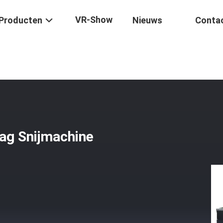
VR-Show
Producten
Nieuws
Conta
atische Steenbrug Zag Snijmachine Voor Granietmarmer
ag Snijmachine