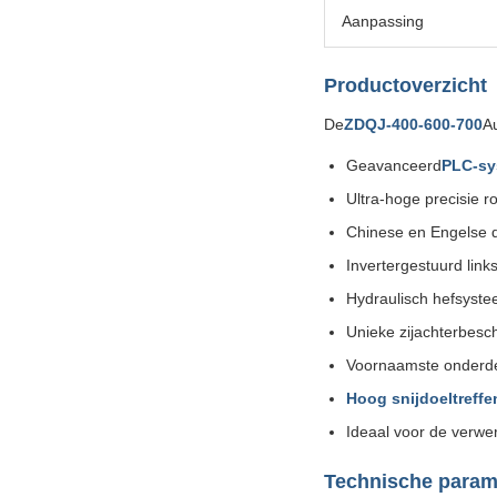
Aanpassing
Productoverzicht
De
ZDQJ-400-600-700
A
Geavanceerd
PLC-sy
Ultra-hoge precisie r
Chinese en Engelse d
Invertergestuurd link
Hydraulisch hefsyste
Unieke zijachterbesc
Voornaamste onderde
Hoog snijdoeltreff
Ideaal voor de verwe
Technische param