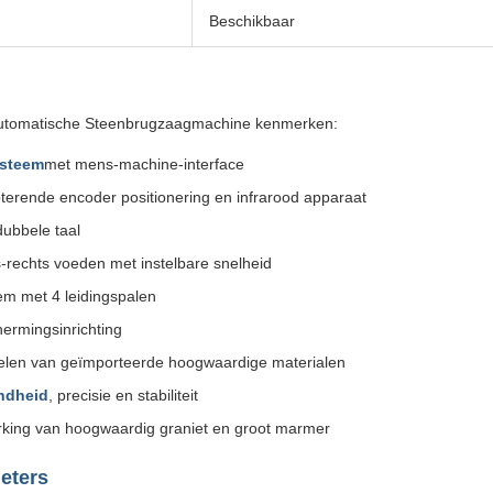
Beschikbaar
utomatische Steenbrugzaagmachine kenmerken:
steem
met mens-machine-interface
oterende encoder positionering en infrarood apparaat
ubbele taal
s-rechts voeden met instelbare snelheid
em met 4 leidingspalen
hermingsinrichting
len van geïmporteerde hoogwaardige materialen
endheid
, precisie en stabiliteit
rking van hoogwaardig graniet en groot marmer
eters