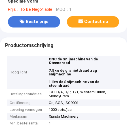
Speciale Vorm
Prijs：To Be Negotiable
MOQ：1
Beste prijs
Contact nu
Productomschrijving
CNC de Snijmachine van de
Steendraad
,
7.5kw de granietdraad zag
Hoog licht
snijmachine
,
11kw de Snijmachine van de
steendraad
L/C, D/A, D/P, T/T, Western Union,
Betalingscondities
MoneyGram
Certificering
Ce, SGS, ISO9001
Levering vermogen
1000 sets/jaar
Merknaam
Xianda Machinery
Min. bestelaantal
1