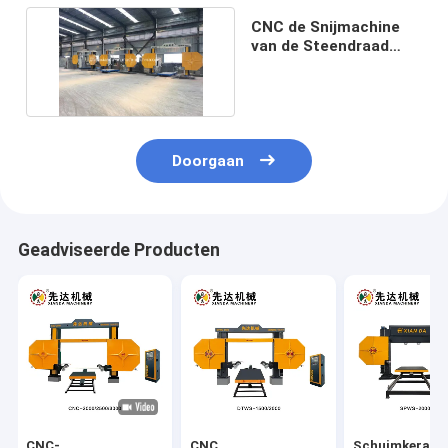
CNC de Snijmachine
van de Steendraad
voor Speciale Vorm
Doorgaan
Geadviseerde Producten
CNC-
CNC
Schuimkerami